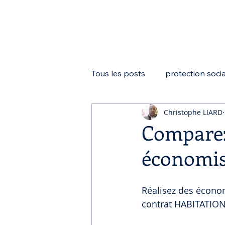
Tous les posts
protection soci
Christophe LIARD
Mandataire social
LOI PA
Comparez
économis
Loi Madelin
Réalisez des écono
contrat HABITATION