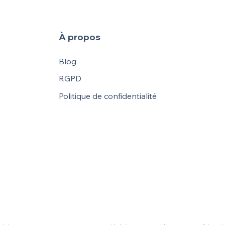
retenir pour faire ses propres
Mand
choix
immo
À propos
Blog
RGPD
Politique de confidentialité