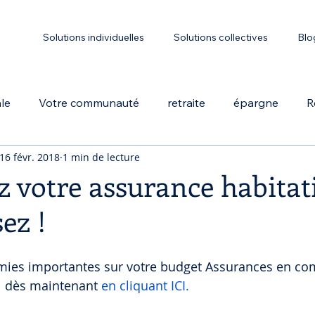
Solutions individuelles
Solutions collectives
Blo
ale
Votre communauté
retraite
épargne
R
16 févr. 2018
1 min de lecture
CTE
PER
Santé
prévoyance
Dirigeants
 votre assurance habitat
ez !
mies importantes sur votre budget Assurances en co
 dès maintenant 
en cliquant ICI.