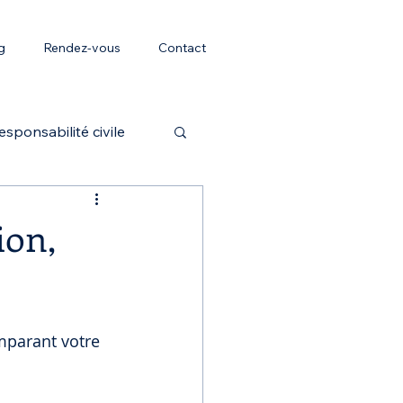
g
Rendez-vous
Contact
esponsabilité civile
AT/MP
ion,
mparant votre 