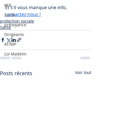
PER
Et s'il vous manque une info, 
contactez-nous !
Santé
protection sociale
prévoyance
Santé
Dirigeants
AT/MP
Loi Madelin
Posts récents
Voir tout