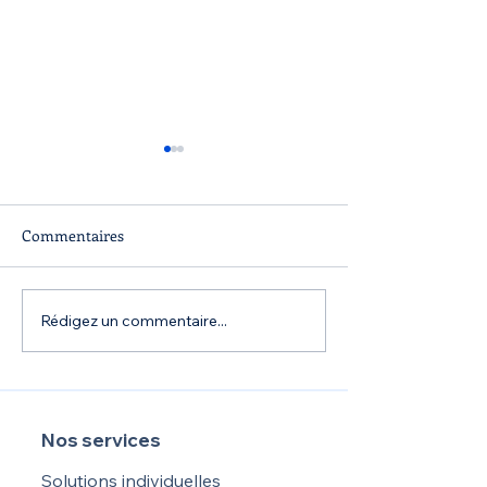
Commentaires
Rédigez un commentaire...
L'audit de la protection
La dépendance :
sociale
versement d’une
cas de perte d’a
(Loi Madelin)
Nos services
Solutions individuelles