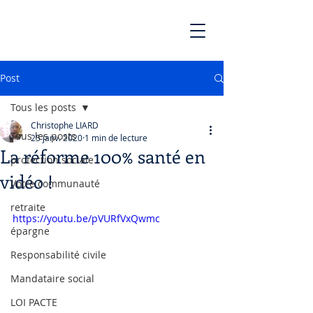
Post
Tous les posts
Christophe LIARD
Tous les posts
25 janv. 2020
1 min de lecture
La réforme 100% santé en
protection sociale
vidéo !
Votre communauté
retraite
https://youtu.be/pVURfVxQwmc
épargne
Responsabilité civile
Mandataire social
LOI PACTE