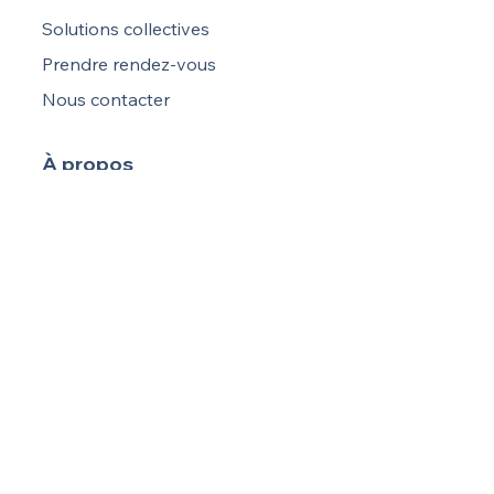
Solutions collectives
Prendre rendez-vous
Nous contacter
À propos
Blog
RGPD
Politique de confidentialité
Notre Groupe
SR Conseil
Expertise & Social
Protection des indépendants
Pandassur