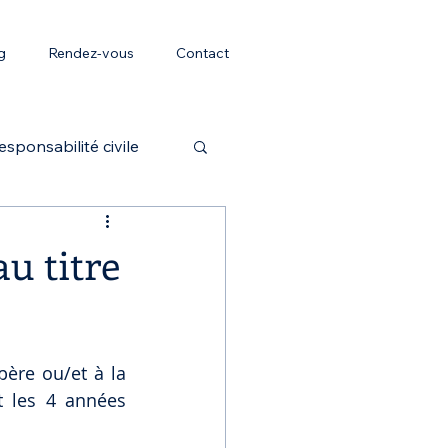
g
Rendez-vous
Contact
esponsabilité civile
AT/MP
u titre
ère ou/et à la 
 les 4 années 