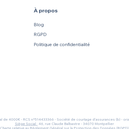
À propos
Blog
RGPD
Politique de confidentialité
al de 4000€ - RCS n°514433366 - Société de courtage d'assurances (b) - ori
Siège Social :
46, rue Claude Balbastre - 34070 Montpellier
Charte relative au Règlement Général sur la Protection des Données (RGPD)