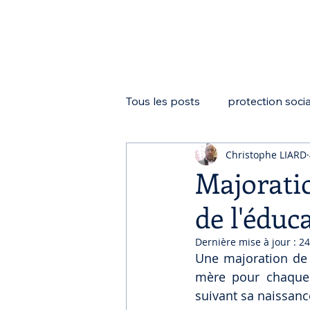
Tous les posts
protection soci
Christophe LIARD
Mandataire social
LOI PA
Majoratio
de l'éduc
Loi Madelin
Dernière mise à jour :
24
Une majoration de d
mère pour chaque 
suivant sa naissanc