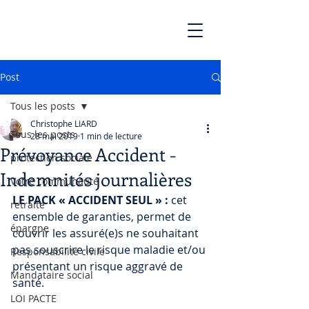
Post
Tous les posts
Christophe LIARD
Tous les posts
28 mai 2019
1 min de lecture
Prévoyance Accident -
protection sociale
Indemnités journalières
Votre communauté
LE PACK « ACCIDENT SEUL » :
 cet 
retraite
ensemble de garanties, permet de 
épargne
couvrir les assuré(e)s ne souhaitant 
pas souscrire le risque maladie et/ou 
Responsabilité civile
présentant un risque aggravé de 
Mandataire social
santé.
LOI PACTE