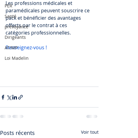
Les professions médicales et 
PER
paramédicales peuvent souscrire ce 
Santé
pack et bénéficier des avantages 
offerts par le contrat à ces 
prévoyance
catégories professionnelles.
Dirigeants
Renseignez-vous ! 
AT/MP
Loi Madelin
Posts récents
Voir tout