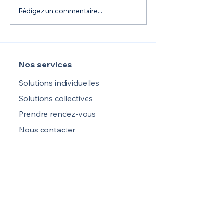
Rédigez un commentaire...
Indemnités journalières
RC Professionnel
pour les libéraux : 6 points
contrat complet 
clé à retenir pour faire ses
aux Mandataires
propres choix
immobiliers !
Nos services
Solutions individuelles
Solutions collectives
Prendre rendez-vous
Nous contacter
À propos
Blog
RGPD
Politique de confidentialité