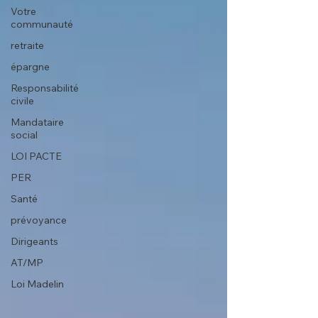
Votre
communauté
retraite
épargne
Responsabilité
civile
Mandataire
social
LOI PACTE
PER
Santé
prévoyance
Dirigeants
AT/MP
Loi Madelin