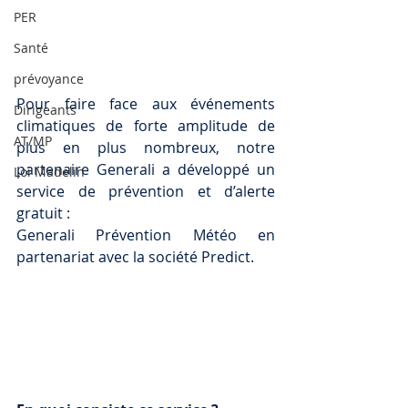
PER
Santé
prévoyance
Pour faire face aux événements 
Dirigeants
climatiques de forte amplitude de 
AT/MP
plus en plus nombreux, notre 
partenaire Generali a développé un 
Loi Madelin
service de prévention et d’alerte 
gratuit : 
Generali Prévention Météo en 
partenariat avec la société Predict.