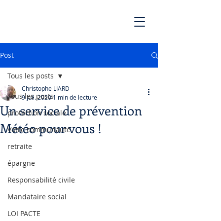
Post
Tous les posts
Christophe LIARD
Tous les posts
9 juil. 2020
1 min de lecture
Un service de prévention
protection sociale
Météo pour vous !
Votre communauté
retraite
épargne
Responsabilité civile
Mandataire social
LOI PACTE