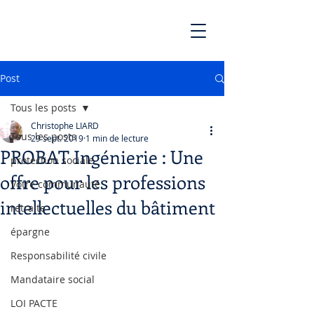
Post
Tous les posts
Christophe LIARD
Tous les posts
29 sept. 2019
1 min de lecture
PROBAT Ingénierie : Une
protection sociale
offre pour les professions
Votre communauté
intellectuelles du bâtiment
retraite
épargne
Responsabilité civile
Mandataire social
LOI PACTE