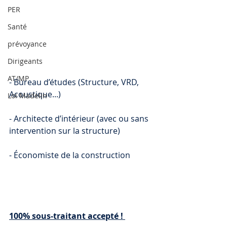
PER
Santé
prévoyance
Dirigeants
AT/MP
- Bureau d’études (Structure, VRD, 
Acoustique...)  
Loi Madelin
- Architecte d’intérieur (avec ou sans 
intervention sur la structure)  
- Économiste de la construction
100% sous-traitant accepté ! 